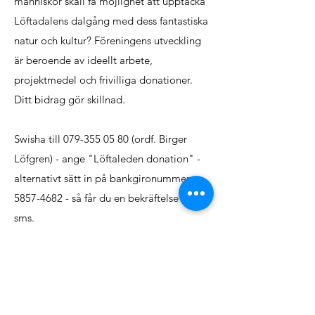
människor skall få möjlighet att upptäcka
Löftadalens dalgång med dess fantastiska
natur och kultur? Föreningens utveckling
är beroende av ideellt arbete,
projektmedel och frivilliga donationer.
Ditt bidrag gör skillnad.
Swisha till
079-355 05 80
(ordf. Birger
Löfgren) - ange "Löftaleden donation" -
alternativt sätt in på bankgironummer:
5857-4682
- så får du en bekräftelse över
sms.